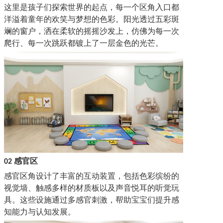
这里是孩子们探索世界的起点，每
一个区角入口
都
洋溢着童年的欢笑与梦想的色彩。阳光透过五彩斑
斓的窗户，洒在柔软的
摇摇沙发
上，仿佛为每一次
爬行、每一次跳跃都镀上了一层金色的光芒。
感官区
02
感官区角设计了丰富的互动装置，包括色彩缤纷的
视觉墙、触感多样的材质板以及声音悦耳的听觉玩
具。这些设施通过多感官刺激，帮助宝宝们提升感
知能力与认知发展。