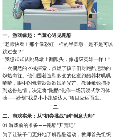
一、
游戏
缘起：当童心遇见跑酷
“
老师快看！那个像彩虹一样的半圆墩，是不是可以
跳过去？
”
“
我想试试从跳马墩上翻跟头，像超级英雄一样！
”
一次偶然的器械探索，点燃了孩子们对跑酷运动的
炽热向往。他们围着造型多变的亿童跑酷器材叽叽
喳喳，眼中闪烁着跃跃欲试的光芒。教师敏锐捕捉
到这份热情，决定将
“
跑酷
”
化作一场沉浸式学习体
验
妙创
“
我是小小跑酷
达人
”
项目应运而生。
——
二、
二、
游戏
实录：从
初尝挑战
到
创意大师
“
”
“
”
游戏前的准备
跑酷
开荒记
01
——
“
”
为了让孩子们更好地了解跑酷运动，
教师
首先组织