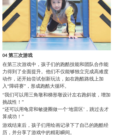
第三次游戏
04
在第三次游戏中，孩子们的跑酷技能和团队合作能
力得到了全面提升。他们不仅能够独立完成高难度
动作，还开始尝试创新玩法，如在跑酷路线上加
入
“障碍赛”
，
形成跑酷大循环
。
“我们可以用
三角墩
和
梯形墩
设计
左右跑斜坡
，增加
挑战性
！
”
“还可以用龟背和敏捷圈做一个‘地雷区’，跳过去才
算成功！”
游戏结束后，孩子们用绘画记录下了自己的跑酷经
历，并分享了游戏中的精彩瞬间。