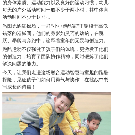
的身体素质、运动能力以及良好的运动习惯，幼儿
每天的户外活动时间一般不少于两小时，其中体育
活动时间不少于
小时。
1
当阳光洒满操场，一群
“
小小跑酷家
”
正穿梭于高低
错落的器械间，他们的身影如灵巧的幼豹，在跳
跃、攀爬与奔跑中，诠释着童年的无畏与创造力。
跑酷运动不仅强健了孩子们的体魄，更激发了他们
的创造力，培育了团队协作精神，
同时
锻炼了他们
解决问题的能力。
今天，让我们走进这场融合运动智慧与童趣的跑酷
探险，见证孩子们如何用勇气与协作，在挑战中书
写成长的诗篇！