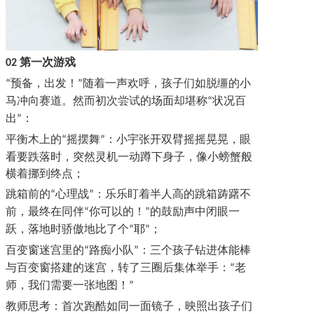
第一次游戏
02
预备，出发！
随着一声欢呼，孩子们如脱缰的小
“
”
马冲向赛道。然而初次尝试的场面却堪称
状况百
“
出
：
”
平衡木上的
摇摆舞
：小宇张开双臂摇摇晃晃，眼
“
”
看要跌落时，突然灵机一动蹲下身子，像小螃蟹般
横着挪到终点；
跳箱前的
心理战
：乐乐盯着半人高的跳箱踌躇不
“
”
前，最终在同伴
你可以的！
的鼓励声中闭眼一
“
”
跃，落地时骄傲地比了个
耶
；
“
”
百变窗迷宫里的
路痴小队
：三个孩子钻进体能棒
“
”
与百变窗搭建的迷宫，转了三圈后集体举手：
老
“
师，我们需要一张地图！
”
教师
思考
：首次跑酷如同一面镜子，映照出孩子们