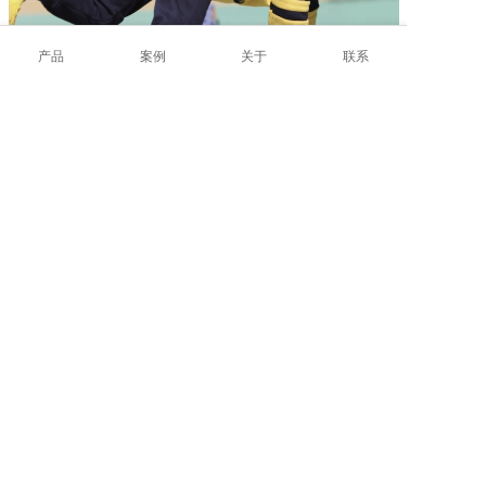
产品
案例
关于
联系
四
、
材料揭秘：跑酷的
“
魔法道具箱
”
这场
跑酷探险
之旅的背后，是
妙创
专业
跑酷运动器
械
的强力支撑
，
包括：
主材：半圆墩、平衡木、跳箱、跳马墩、四折垫、
升降单杠等
件。
34
辅材：百变窗、体能棒、敏捷圈、龟背等
件。
50
收纳材料：钢质收纳架
（含防尘罩）
套。
A
3
这些材料不仅安全耐用，还能根据孩子们的需求灵
活组合，创造出多样化的跑酷场景，为孩子们提供
兼具趣味性、挑战性和创造性的运动体验。