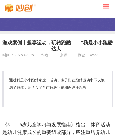
首页
关于妙创
游戏案例丨趣享运动，玩转跑酷——“我是小小跑酷
产品中心
达人”
时间 ：2025-03-05
作者 ：
来源：
浏览 ：4533
实物案例
新闻动态
通过我是小小跑酷家这一活动，孩子们在跑酷运动中不仅锻
联系我们
炼了身体，还学会了合作解决问题和创造性思考
《
——
岁儿童学习与发展指南》指出：体育活动
3
6
是幼儿健康成长的重要组成部分，应注重培养幼儿