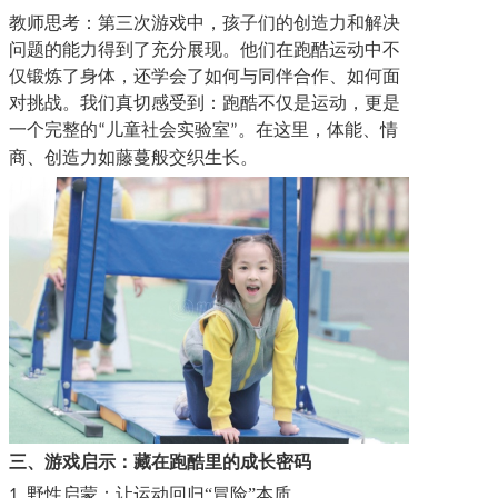
教师思考：第三次游戏中，孩子们的创造力和解决
问题的能力得到了充分展现。他们在跑酷运动中不
仅锻炼了身体，还学会了如何与同伴合作、如何面
对挑战。
我们真切感受到：跑酷不仅是运动，更是
一个完整的
儿童社会实验室
。在这里，体能、情
“
”
商、创造力如藤蔓般交织生长。
三、
游戏启示
：
藏在跑酷里的成长密码
野性启蒙：让运动回归
“
冒险
”
本质
1.